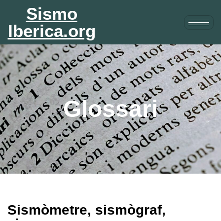
Sismo
Iberica.org
Glossari
Sismòmetre, sismògraf,